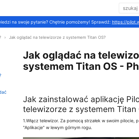
wiedzi na swoje pytanie? Chętnie pomożemy! Sprawdź:
https://pilot
?
Jak oglądać na telewizorze z systemem Titan OS?
Jak oglądać na telewizo
systemem Titan OS - Ph
?
dać
Jak zainstalować aplikację Pil
telewizorze z systemem Titan
1.Włącz telewizor. Za pomocą strzałek w swoim pilocie, 
"Aplikacje" w lewym górnym rogu.