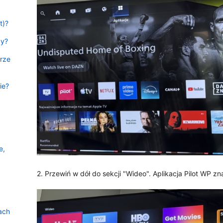
t)?
ay?
rze
ie?
e,
2. Przewiń w dół do sekcji "Wideo". Aplikacja Pilot WP zna
ach