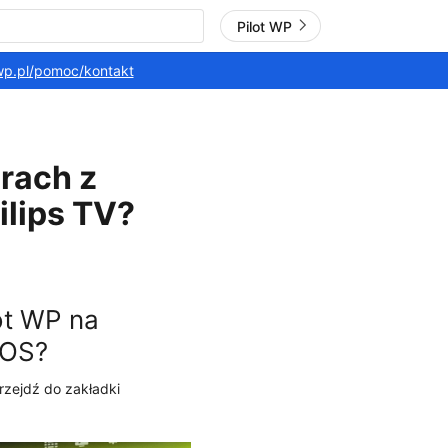
Pilot WP
.wp.pl/pomoc/kontakt
rach z
ilips TV?
ot WP na
 OS?
przejdź do zakładki