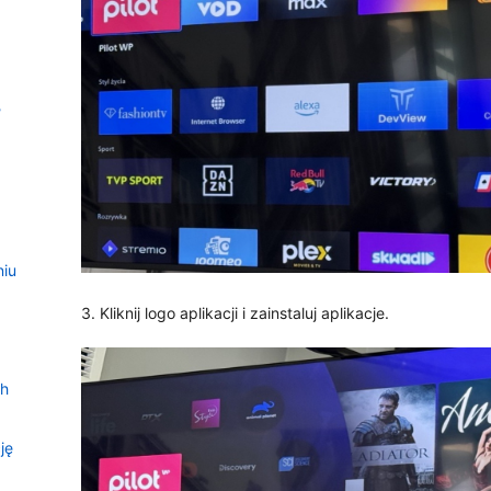
?
niu
3. Kliknij logo aplikacji i zainstaluj aplikacje.
ch
ję