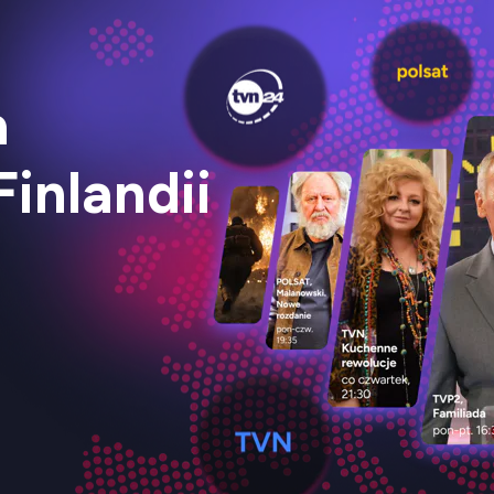
a
inlandii