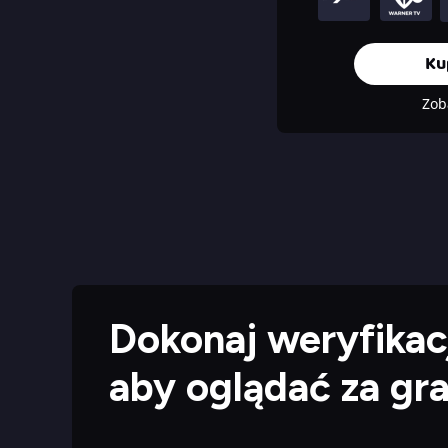
Ku
Zob
Dokonaj weryfikacj
aby oglądać za gr