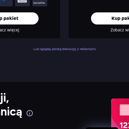
kanałów
p pakiet
Kup pak
acz więcej
Zobacz w
Lub oglądaj polską telewizję z reklamami
i,
anicą