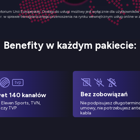
rytorium Unii Europejskiej. Dostęp do usługi możliwy jest wyłącznie dla użytkowni
. w sprawie transgranicznego przenoszenia na rynku wewnętrznym usług online w za
Benefity w każdym pakiecie:
Bez zobowiązań
et 140 kanałów
 Eleven Sports, TVN,
Nie podpisujesz długotermin
 czy TVP
umowy, nie potrzebujesz ante
kabla