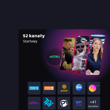
52 kanały
Startowy
+41
kanałów