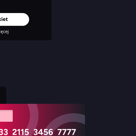
iet
ięcej