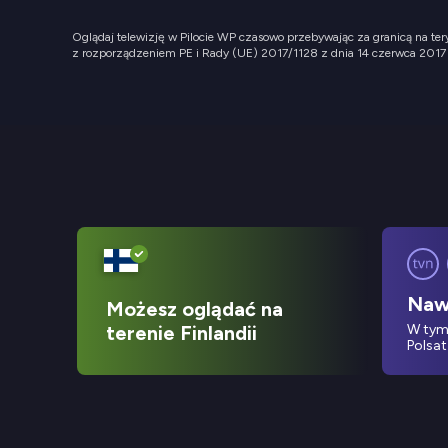
Oglądaj telewizję w Pilocie WP czasowo przebywając za granicą na te
z rozporządzeniem PE i Rady (UE) 2017/1128 z dnia 14 czerwca 2017 r
Naw
Możesz oglądać na
terenie Finlandii
W tym
Polsat