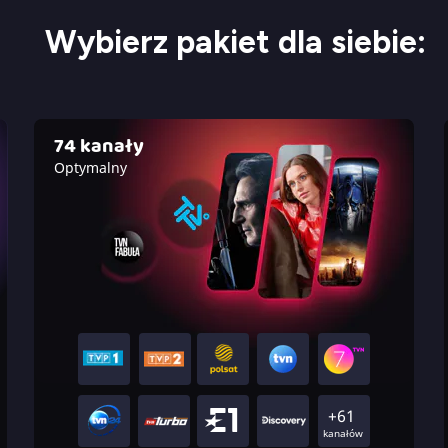
Wybierz pakiet dla siebie:
74 kanały
Optymalny
+61
kanałów