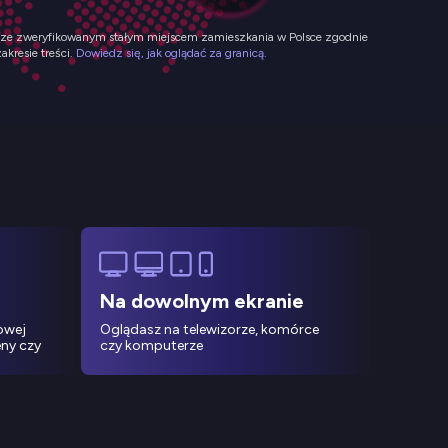
ków ze zweryfikowanym stałym miejscem zamieszkania w Polsce zgodnie
kresie treści.
Dowiedz się, jak oglądać za granicą.
Na dowolnym ekranie
Oglądasz na telewizorze, komórce
owej
czy komputerze
ny czy