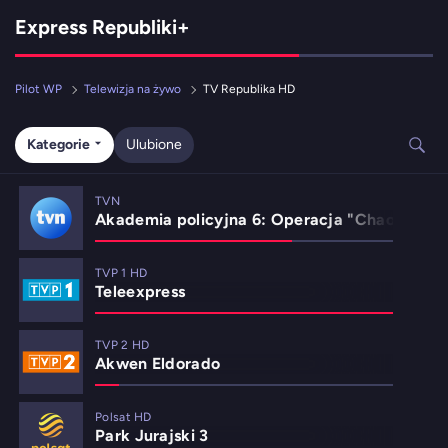
Express Republiki+
Pilot WP
Telewizja na żywo
TV Republika HD
Kategorie
Ulubione
TVN
Akademia policyjna 6: Operacja "Chaos"
TVP 1 HD
Teleexpress
TVP 2 HD
Akwen Eldorado
Polsat HD
Park Jurajski 3