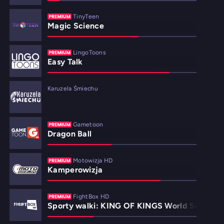
TinyTeen
Magic Science
LingoToons
Easy Talk
Karuzela Śmiechu
Gametoon
Dragon Ball
Motowizja HD
Kamperowizja
FightBox HD
Sporty walki: KING OF KINGS World Series w