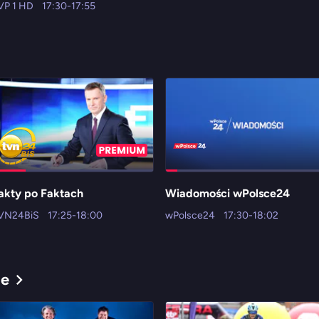
VP 1 HD
17:30-17:55
akty po Faktach
Wiadomości wPolsce24
VN24BiS
17:25-18:00
wPolsce24
17:30-18:02
ne