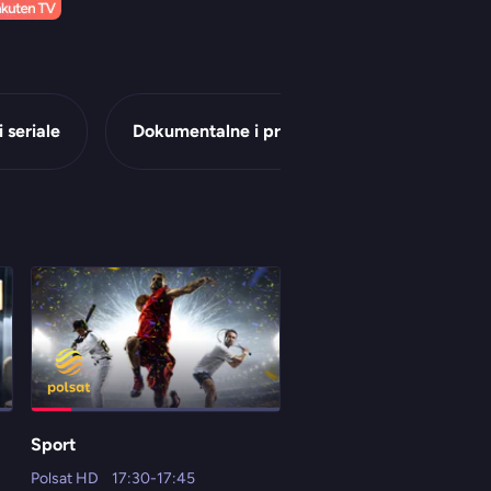
i seriale
Dokumentalne i przyrodnicze
Dziec
Sport
Policjantki i Policjanci
Polsat HD
17:30-17:45
TV 4 HD
17:00-18:00