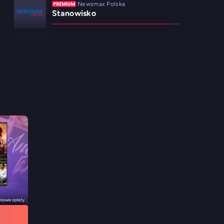
Newsmax Polska
Stanowisko
wPolsce24
Wiadomości wPolsce24