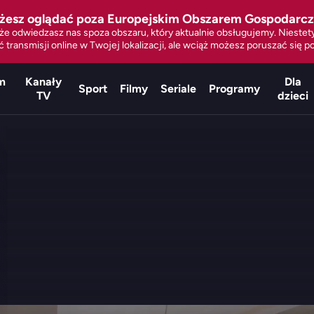
żesz oglądać poza Europejskim Obszarem Gospodarc
że odwiedzasz nas spoza obszaru, który aktualnie obsługujemy. Nieste
 transmisji online w Twojej lokalizacji, ale wciąż możesz poruszać się po
m
Kanały
Dla
Sport
Filmy
Seriale
Programy
TV
dzieci