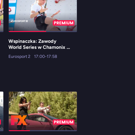
Wspinaczka: Zawody
Liga niemiecka - mecz:
World Series w Chamonix -
Bayern Monachium - R
speed kobiet i mężczyzn -
Lipsk
Eurosport 2
17:00-17:58
Eleven Sports 1 HD
finały
16:00-18:00