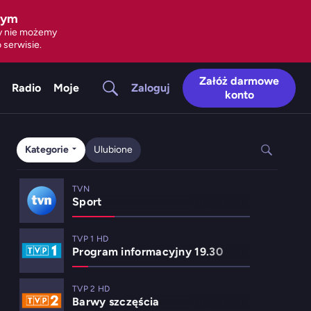
zym
ty nie możemy
 serwisie.
Załóż darmowe
Zaloguj
Radio
Moje
konto
Kategorie
Ulubione
TVN
Sport
TVP 1 HD
Program informacyjny 19.30
TVP 2 HD
Barwy szczęścia