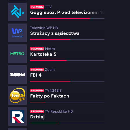
TTV
Gogglebox. Przed telewizorem 16
Telewizja WP HD
Strażacy z sąsiedztwa
Metro
Kartoteka 5
Zoom
FBI 4
TVN24BiS
Fakty po Faktach
TV Republika HD
Dzisiaj