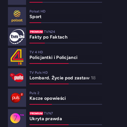
Polsat HD
Sport
TVN24
Fakty po Faktach
TV 4 HD
Policjantki i Policjanci
TV Puls HD
Lombard. Życie pod zastaw 18
Puls 2
Kacze opowieści
TVN7
Ukryta prawda