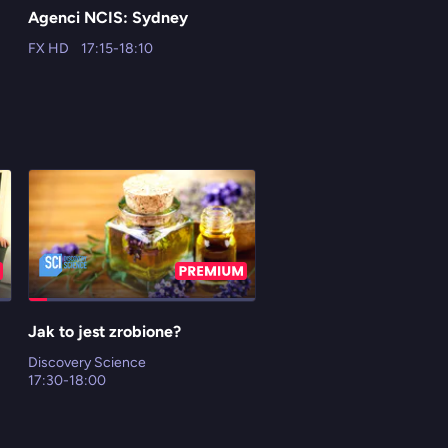
Agenci NCIS: Sydney
Współczesna rodzina 1
FX HD
17:15-18:10
FX Comedy HD
17:30-18:
Jak to jest zrobione?
Krwawe tajemnice
Discovery Science
ID (Investigation Discovery)
17:30-18:00
17:00-18:00