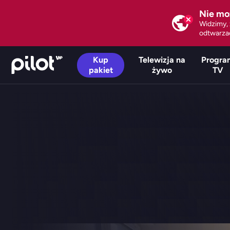
Nie mo
Widzimy, 
odtwarzać
Kup
Telewizja na
Progra
pakiet
żywo
TV