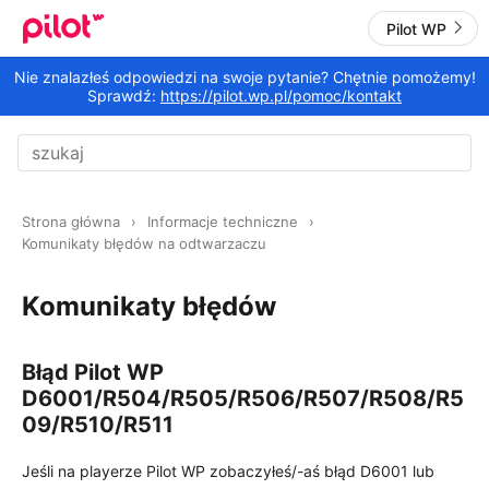
Pilot WP
Nie znalazłeś odpowiedzi na swoje pytanie? Chętnie pomożemy!
Sprawdź:
https://pilot.wp.pl/pomoc/kontakt
Strona główna
Informacje techniczne
Komunikaty błędów na odtwarzaczu
Komunikaty błędów
Błąd Pilot WP
D6001/R504/R505/R506/R507/R508/R5
09/R510/R511
Jeśli na playerze Pilot WP zobaczyłeś/-aś błąd D6001 lub