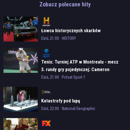
Zobacz polecane hity
Łowca historycznych skarbów
Dziś, 21:00
HISTORY
Tenis: Turniej ATP w Montrealu - mecz
3. rundy gry pojedynczej: Cameron
Norrie - Alex de Minaur
Dziś, 21:00
Polsat Sport 1
Katastrofy pod lupą
Dziś, 22:00
National Geographic