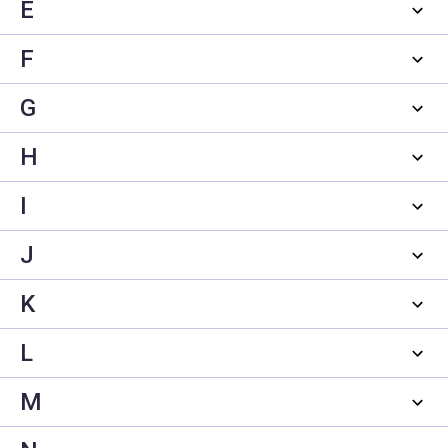
E
F
G
H
I
J
K
L
M