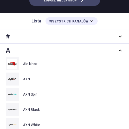
ZOBACZ WIĘCEJ HITÓW
Lista
WSZYSTKICH KANAŁÓW
#
A
Ale kino+
AXN
AXN Spin
AXN Black
AXN White