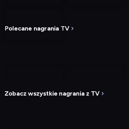
Polecane nagrania TV
nagranie
nagranie
z
z
Zobacz wszystkie nagrania z TV
tv
tv
Mgła
G.I. Jane
Dostępny do: 10.08,
18:00