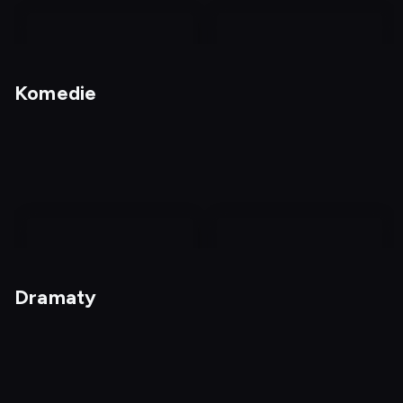
nagranie
z
Komedie
tv
Nagrania
Skrzydlate świnie
Dostępny do: 09.08,
01:17
nagranie
z
Dramaty
tv
Baby boom, czyli Kogel
Szef
Mogel 5
Dostępny do: 08.08,
13:45