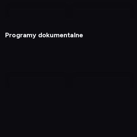
Programy dokumentalne
1, 2, 3... Kabaret!
Magia nagości: Szwecja
2
Kryminalne zagadki XXI
Jak Hitler przegrał
wieku
wojnę