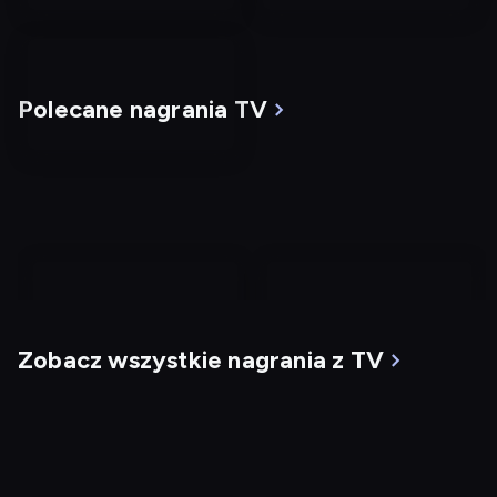
Polecane nagrania TV
nagranie
nagranie
z
z
Zobacz wszystkie nagrania z TV
tv
tv
Mgła
G.I. Jane