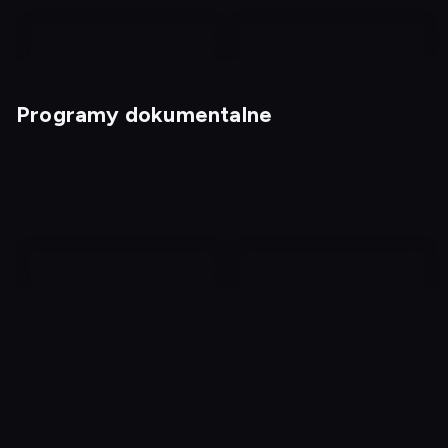
Programy dokumentalne
Kabaretowe hity
Kabaretowe przeboje 4
Medycy, którzy zabijają
Jak powstała Ziemia
2