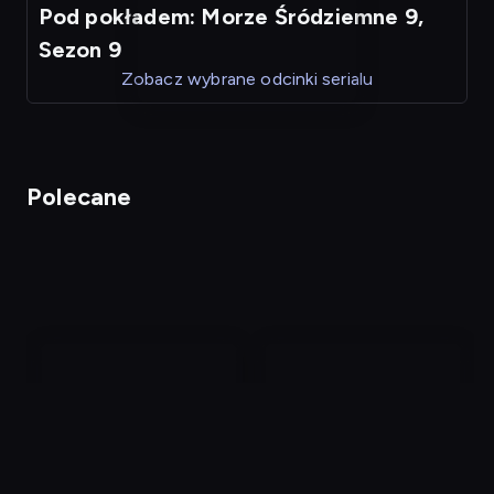
Pod pokładem: Morze Śródziemne 9,
Sezon 9
Zobacz wybrane odcinki serialu
Polecane
nagranie
nagranie
z
z
tv
tv
Wojny magazynowe 17
Klątwa Wyspy Dębów
P