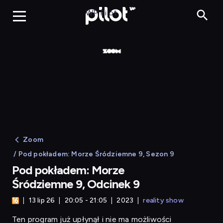
Pod pokła
WP Pilot
Zoom
/ Pod pokładem: Morze Śródziemne 9, Sezon 9
Pod pokładem: Morze
Śródziemne 9, Odcinek 9
13 lip 26
20:05 - 21:05
2023
reality show
Ten program już upłynął i nie ma możliwości