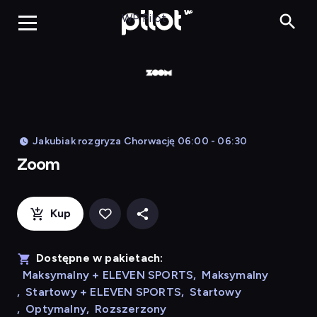
Zoom, Oglądaj w WP 
WP Pilot
Jakubiak rozgryza Chorwację 06:00 - 06:30
Zoom
Kup
Dostępne w pakietach:
Maksymalny + ELEVEN SPORTS
,
Maksymalny
,
Startowy + ELEVEN SPORTS
,
Startowy
,
Optymalny
,
Rozszerzony