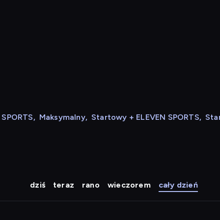
N SPORTS
,
Maksymalny
,
Startowy + ELEVEN SPORTS
,
Sta
dziś
teraz
rano
wieczorem
cały dzień