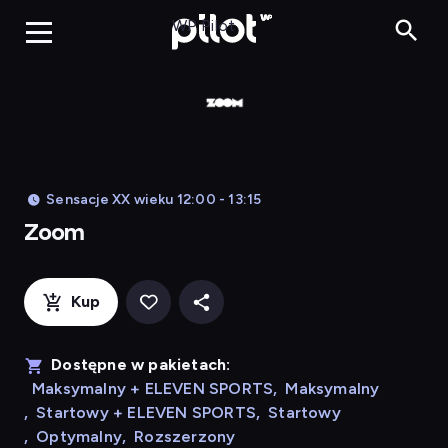
Zoom, Oglądaj w WP 
WP Pilot
Sensacje XX wieku 12:00 - 13:15
Zoom
Kup
Dostępne w pakietach:
Maksymalny + ELEVEN SPORTS
,
Maksymalny
,
Startowy + ELEVEN SPORTS
,
Startowy
,
Optymalny
,
Rozszerzony