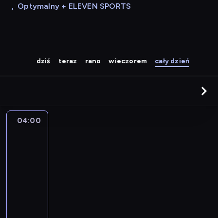
,
Optymalny + ELEVEN SPORTS
dziś
teraz
rano
wieczorem
cały dzień
04:00
Kojak
5
04:00
-
05:05
serial
kryminalny
O
j