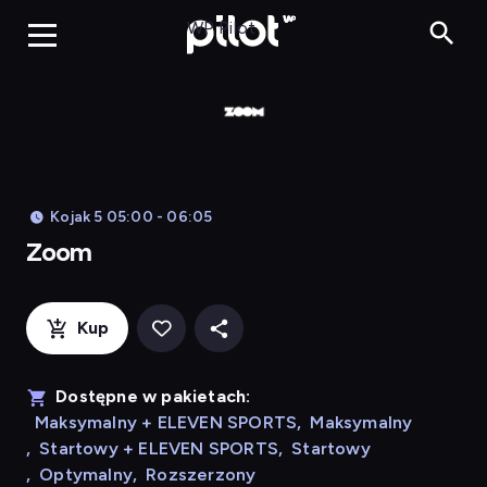
Zoom, Oglądaj w WP 
WP Pilot
Kojak 5 05:00 - 06:05
Zoom
Kup
Dostępne w pakietach:
Maksymalny + ELEVEN SPORTS
,
Maksymalny
,
Startowy + ELEVEN SPORTS
,
Startowy
,
Optymalny
,
Rozszerzony