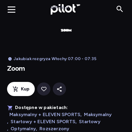
Zoom, Oglądaj w WP 
WP Pilot
Jakubiak rozgryza Włochy 07:00 - 07:35
Zoom
Kup
Dostępne w pakietach:
Maksymalny + ELEVEN SPORTS
,
Maksymalny
,
Startowy + ELEVEN SPORTS
,
Startowy
,
Optymalny
,
Rozszerzony