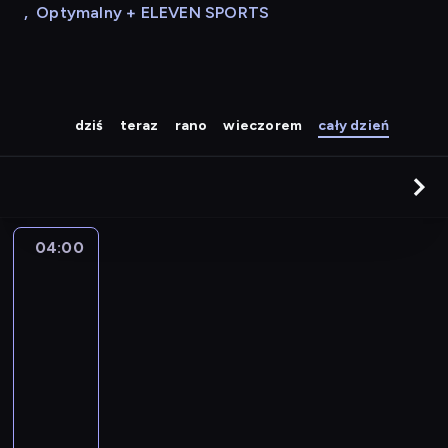
,
Optymalny + ELEVEN SPORTS
dziś
teraz
rano
wieczorem
cały dzień
04:00
Kojak
5
04:00
-
05:00
serial
kryminalny
G
a