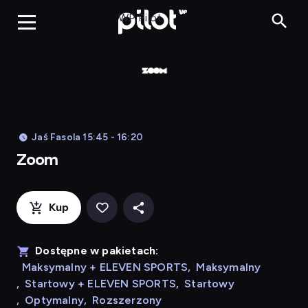
Zoom, Oglądaj w WP 
WP Pilot
Jaś Fasola 15:45 - 16:20
Zoom
Kup
Dostępne w pakietach:
Maksymalny + ELEVEN SPORTS
,
Maksymalny
,
Startowy + ELEVEN SPORTS
,
Startowy
,
Optymalny
,
Rozszerzony