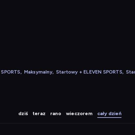
N SPORTS
,
Maksymalny
,
Startowy + ELEVEN SPORTS
,
Sta
dziś
teraz
rano
wieczorem
cały dzień