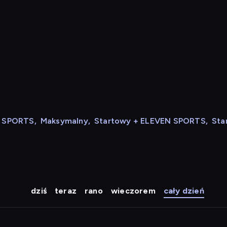
N SPORTS
,
Maksymalny
,
Startowy + ELEVEN SPORTS
,
Sta
dziś
teraz
rano
wieczorem
cały dzień