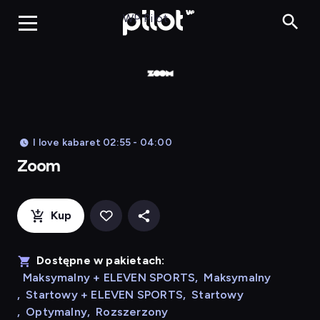
Zoom, Oglądaj w WP 
WP Pilot
I love kabaret 02:55 - 04:00
Zoom
Kup
Dostępne w pakietach:
Maksymalny + ELEVEN SPORTS
,
Maksymalny
,
Startowy + ELEVEN SPORTS
,
Startowy
,
Optymalny
,
Rozszerzony