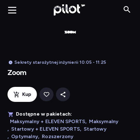
Zoom, Oglądaj w WP 
WP Pilot
Sekrety starożytnej inżynierii 10:05 - 11:25
Zoom
Kup
Dostępne w pakietach:
Maksymalny + ELEVEN SPORTS
,
Maksymalny
,
Startowy + ELEVEN SPORTS
,
Startowy
,
Optymalny
,
Rozszerzony