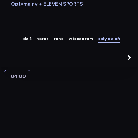
,
Optymalny + ELEVEN SPORTS
dziś
teraz
rano
wieczorem
cały dzień
04:00
Kojak
5
04:00
-
05:05
serial
kryminalny
O
j