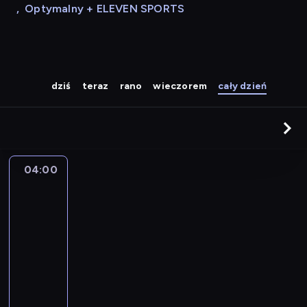
,
Optymalny + ELEVEN SPORTS
dziś
teraz
rano
wieczorem
cały dzień
04:00
Kojak
5
04:00
-
05:05
serial
kryminalny
O
j