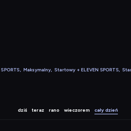
N SPORTS
,
Maksymalny
,
Startowy + ELEVEN SPORTS
,
Sta
dziś
teraz
rano
wieczorem
cały dzień