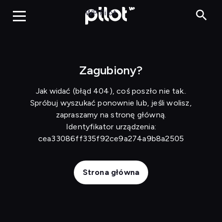
Szaleńcy za kółkiem 2
WP Pilot
Zagubiony?
Jak widać (błąd 404), coś poszło nie tak..
Spróbuj wyszukać ponownie lub, jeśli wolisz,
zapraszamy na stronę główną.
Identyfikator urządzenia:
cea33086ff335f92ce9a274a9b8a2505
Strona główna