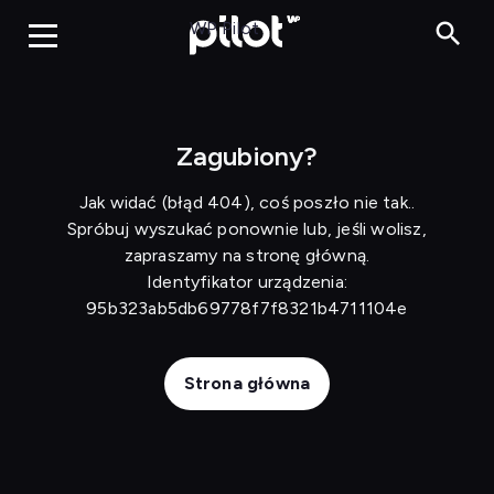
Szaleńcy za kółkiem
WP Pilot
Zagubiony?
Jak widać (błąd 404), coś poszło nie tak..
Spróbuj wyszukać ponownie lub, jeśli wolisz,
zapraszamy na stronę główną.
Identyfikator urządzenia:
95b323ab5db69778f7f8321b4711104e
Strona główna