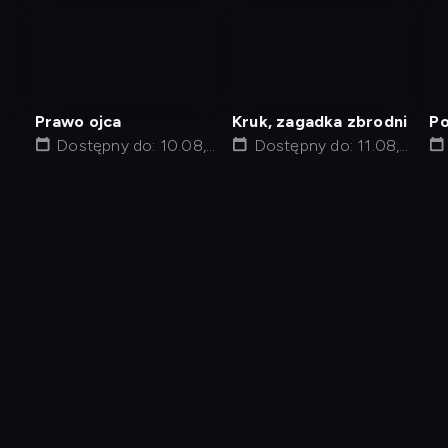
nagranie
nagranie
z
z
tv
tv
Prawo ojca
Kruk, zagadka zbrodni
Po
Dostępny do: 10.08,
Dostępny do: 11.08,
22:30
00:55