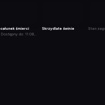
nagranie
nagranie
nagra
z
z
z
tv
tv
tv
całunek śmierci
Skrzydlate świnie
Stan zag
Dostępny do: 11.08,
20:30