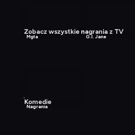
nagranie
nagranie
z
z
Zobacz wszystkie nagrania z TV
tv
tv
Mgła
G.I. Jane
Komedie
Nagrania