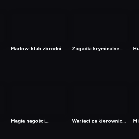
Marlow: klub zbrodni
Zagadki kryminalne
Hu
panny Fisher
Magia nagości.
Wariaci za kierownicą
Mi
Norwegia
2
15