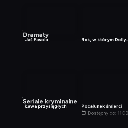
nagranie
nagranie
z
z
Dramaty
tv
tv
Jaś Fasola
Rok, w którym Dolly
Parton była moją
mamą
nagranie
nagranie
z
z
Seriale kryminalne
tv
tv
Ława przysięgłych
Pocałunek śmierci
Dostępny do: 11.08
20:30