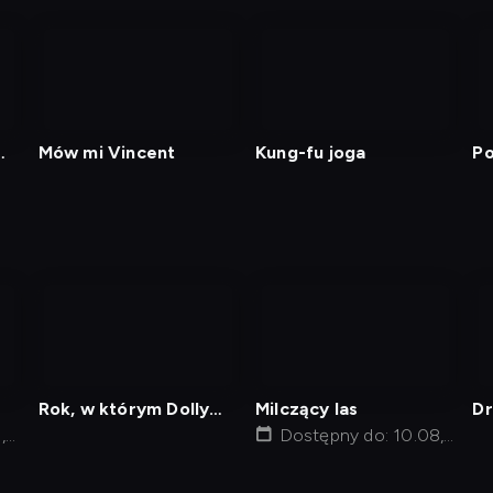
nagranie
z
tv
Mów mi Vincent
Kung-fu joga
Po
nagranie
nagranie
z
z
tv
tv
Rok, w którym Dolly
Milczący las
Dr
,
Parton była moją
Dostępny do: 10.08,
mamą
19:45