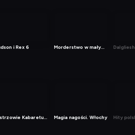
dson i Rex 6
Morderstwo w małym
Dalgliesh
mieście
strzowie Kabaretu
Magia nagości. Włochy
Hity pol
kabaretu