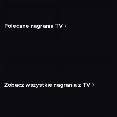
Polecane nagrania TV
nagranie
nagranie
z
z
Zobacz wszystkie nagrania z TV
tv
tv
Mgła
G.I. Jane