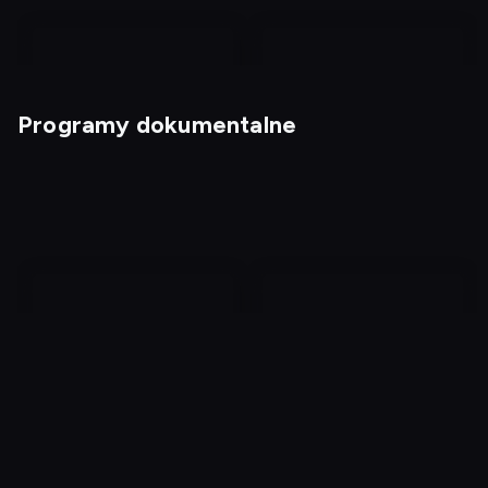
Programy dokumentalne
Kabaretowe hity
Kabaretowe przeboje 4
W cztery oczy z
Kobiety, które niosły
mordercą
śmierć 8