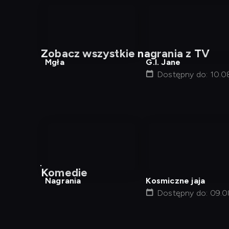
nagranie
nagranie
z
z
Zobacz wszystkie nagrania z TV
tv
tv
Mgła
G.I. Jane
Dostępny do: 10.0
18:00
nagranie
z
Komedie
tv
Nagrania
Kosmiczne jaja
Dostępny do: 09.0
14:05