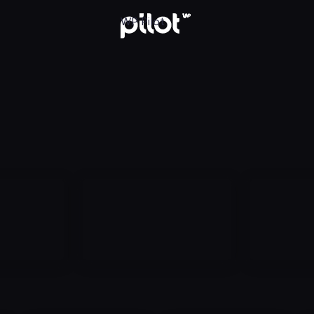
aj w WP Pilot
WP Pilot