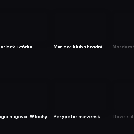
erlock i córka
Marlow: klub zbrodni
Morders
Midsomer
gia nagości. Włochy
Perypetie małżeńskie
I love ka
z Mistrzami Kabaretu