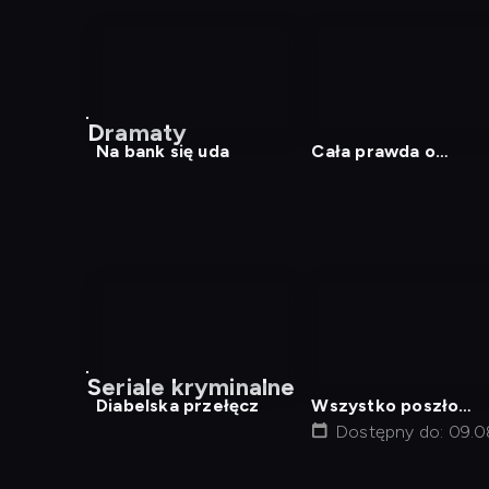
nagranie
z
Dramaty
tv
Na bank się uda
Cała prawda o
Jonathanie
nagranie
nagranie
z
z
Seriale kryminalne
tv
tv
Diabelska przełęcz
Wszystko poszło
dobrze
Dostępny do: 09.0
00:20