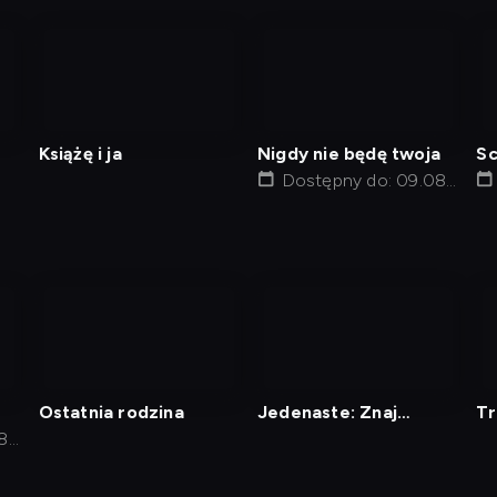
nagranie
nagranie
z
z
tv
tv
Książę i ja
Nigdy nie będę twoja
Sc
Dostępny do: 09.08,
08:25
nagranie
z
tv
Ostatnia rodzina
Jedenaste: Znaj
T
8,
sąsiada swego