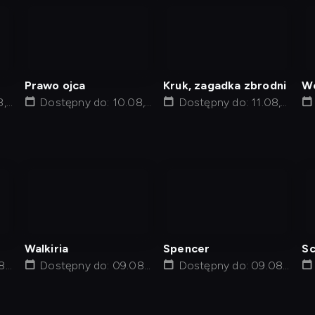
nagranie
nagranie
z
z
tv
tv
Prawo ojca
Kruk, zagadka zbrodni
Wc
8,
Dostępny do: 10.08,
Dostępny do: 11.08,
22:30
00:55
nagranie
nagranie
z
z
tv
tv
Walkiria
Spencer
Sc
8,
Dostępny do: 09.08,
Dostępny do: 09.08,
20:56
10:15