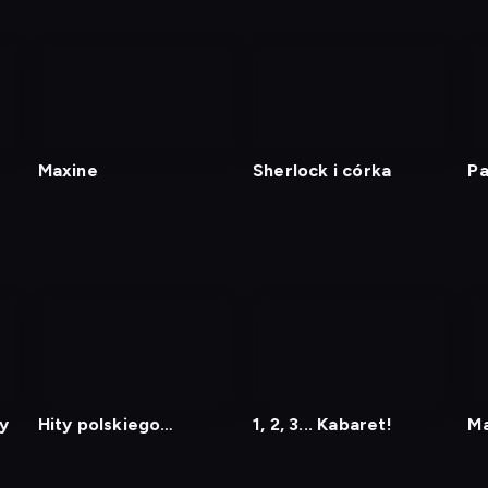
Maxine
Sherlock i córka
Pa
ko
y
Hity polskiego
1, 2, 3... Kabaret!
Ma
kabaretu 7
Sz