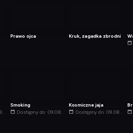
nagranie
nagranie
z
z
tv
tv
Prawo ojca
Kruk, zagadka zbrodni
Wc
nagranie
nagranie
z
z
tv
tv
Smoking
Kosmiczne jaja
Br
8,
Dostępny do: 09.08,
Dostępny do: 09.08,
po
12:01
14:05