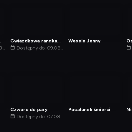
nagranie
nagranie
z
z
tv
tv
Gwiazdkowa randka
Wesele Jenny
Os
8,
mojego taty
Dostępny do: 09.08,
03:05
nagranie
nagranie
z
z
tv
tv
Czworo do pary
Pocałunek śmierci
Ni
Dostępny do: 07.08,
że
20:00