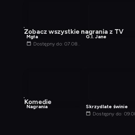
nagranie
nagranie
z
z
Zobacz wszystkie nagrania z TV
tv
tv
Mgła
G.I. Jane
Dostępny do: 07.08,
22:00
nagranie
z
Komedie
tv
Nagrania
Skrzydlate świnie
Dostępny do: 09.0
01:17