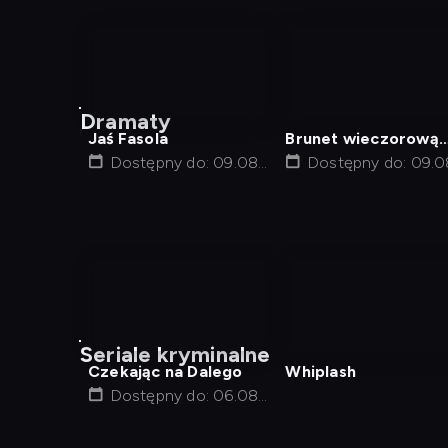
nagranie
nagranie
z
z
Dramaty
tv
tv
Jaś Fasola
Brunet wieczorową
Dostępny do: 09.08,
porą
Dostępny do: 09.0
14:45
16:00
nagranie
nagranie
z
z
Seriale kryminalne
tv
tv
Czekając na Dalego
Whiplash
Dostępny do: 06.08,
23:35