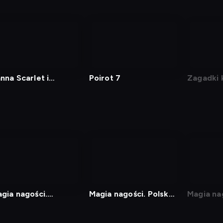
nna Scarlet i
Poirot 7
Zagadki 
misarz
nowej pa
gia nagości.
Magia nagości. Polska -
Magia na
wecja
Najsmaczniejsze kąski
Finlandia