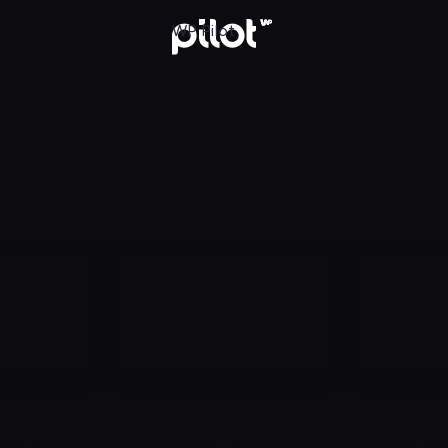
aj w WP Pilot
WP Pilot