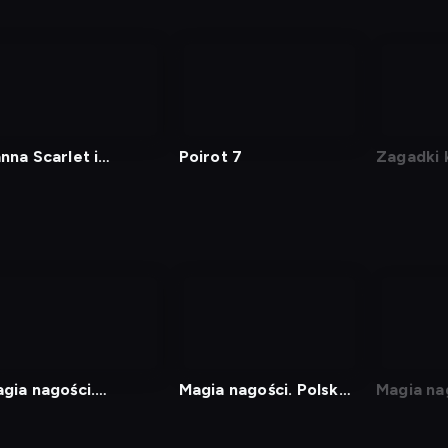
nna Scarlet i
Poirot 7
Zagadki 
misarz
nowej pa
gia nagości.
Magia nagości. Polska -
Magia na
wecja
Najsmaczniejsze kąski
Finlandia