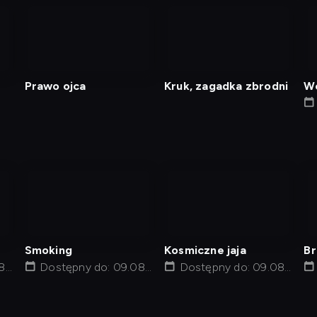
nagranie
nagranie
z
z
tv
tv
Prawo ojca
Kruk, zagadka zbrodni
Wc
nagranie
nagranie
z
z
tv
tv
Smoking
Kosmiczne jaja
Br
8,
Dostępny do: 09.08,
Dostępny do: 09.08,
po
12:01
14:05