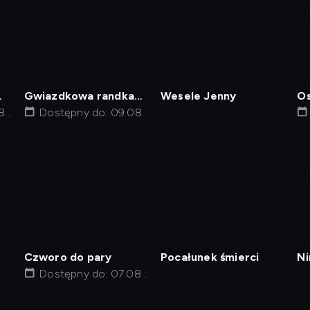
nagranie
nagranie
z
z
tv
tv
Gwiazdkowa randka
Wesele Jenny
Os
8,
mojego taty
Dostępny do: 09.08,
03:05
nagranie
nagranie
z
z
tv
tv
Czworo do pary
Pocałunek śmierci
Ni
Dostępny do: 07.08,
że
20:00