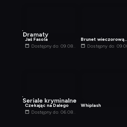
nagranie
nagranie
z
z
Dramaty
tv
tv
Jaś Fasola
Brunet wieczorową
Dostępny do: 09.08,
porą
Dostępny do: 09.0
14:45
16:00
nagranie
nagranie
z
z
Seriale kryminalne
tv
tv
Czekając na Dalego
Whiplash
Dostępny do: 06.08,
23:35