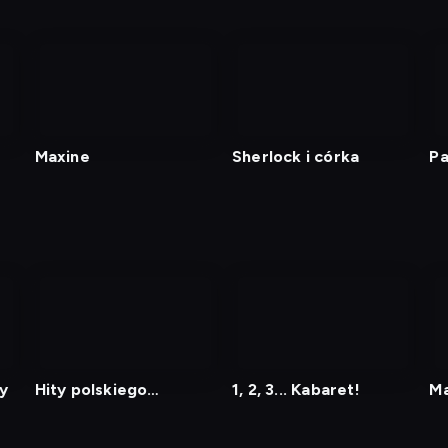
Maxine
Sherlock i córka
Pa
ko
y
Hity polskiego
1, 2, 3... Kabaret!
Ma
kabaretu 7
Sz