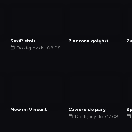
nagranie
nagranie
z
z
tv
tv
SexiPistols
Pieczone gołąbki
Za
Dostępny do: 08.08,
13:25
nagranie
nagranie
z
z
tv
tv
Mów mi Vincent
Czworo do pary
S
Dostępny do: 07.08,
20:00