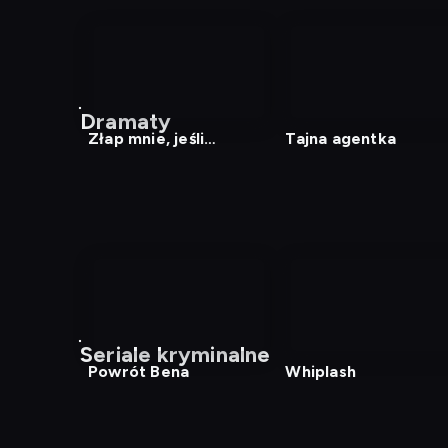
nagranie
z
Dramaty
tv
Złap mnie, jeśli
Tajna agentka
potrafisz
nagranie
nagranie
z
z
Seriale kryminalne
tv
tv
Powrót Bena
Whiplash