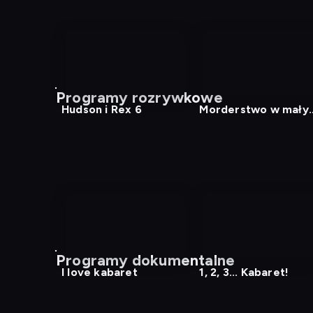
Programy rozrywkowe
Hudson i Rex 6
Morderstwo w mały
mieście
Programy dokumentalne
I love kabaret
1, 2, 3... Kabaret!