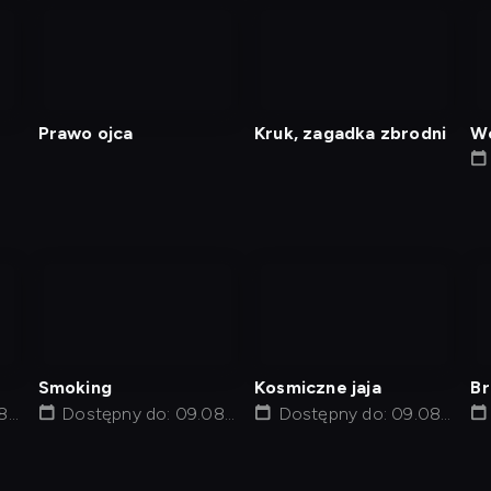
nagranie
nagranie
z
z
tv
tv
Prawo ojca
Kruk, zagadka zbrodni
Wc
nagranie
nagranie
z
z
tv
tv
Smoking
Kosmiczne jaja
Br
8,
Dostępny do: 09.08,
Dostępny do: 09.08,
po
12:01
14:05