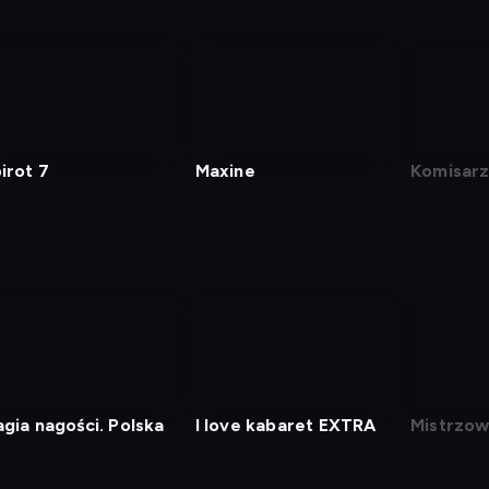
irot 7
Maxine
Komisarz
gia nagości. Polska
I love kabaret EXTRA
Mistrzow
16