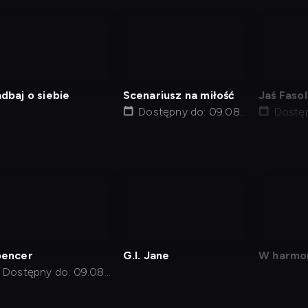
nagranie
nagranie
nagra
z
z
z
tv
tv
tv
dbaj o siebie
Scenariusz na miłość
Jaś Fasol
Dostępny do: 09.08,
Dostęp
16:00
15:20
nagranie
nagranie
z
z
tv
tv
pencer
G.I. Jane
W harmon
Dostępny do: 09.08,
10:15