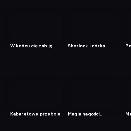
m
W końcu cię zabiję
Sherlock i córka
Po
Kabaretowe przeboje
Magia nagości.
Ma
Szwecja