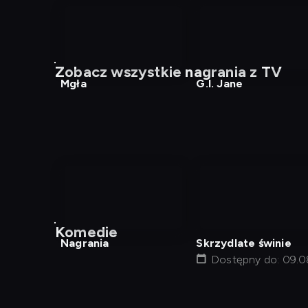
nagranie
nagranie
z
z
Zobacz wszystkie nagrania z TV
tv
tv
Mgła
G.I. Jane
nagranie
z
Komedie
tv
Nagrania
Skrzydlate świnie
Dostępny do: 09.0
01:17