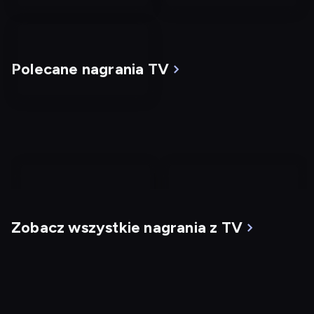
Polecane nagrania TV
nagranie
nagranie
z
z
Zobacz wszystkie nagrania z TV
tv
tv
Mgła
G.I. Jane
Dostępny do: 07.08,
22:00