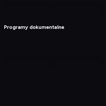
Programy dokumentalne
Hity polskiego kabaretu
Magia nagości. Polska
7
Nie widząc zła 8
Nastoletnie polskie
zabójczynie