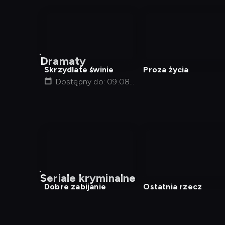
nagranie
nagranie
z
z
Dramaty
tv
tv
Skrzydlate świnie
Proza życia
Dostępny do: 09.08,
01:17
nagranie
nagranie
z
z
Seriale kryminalne
tv
tv
Dobre zabijanie
Ostatnia rzecz