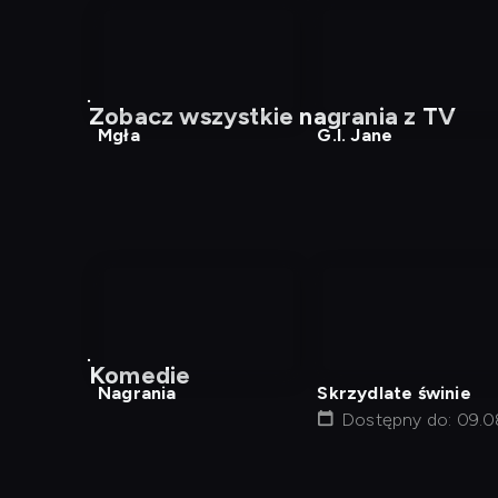
nagranie
nagranie
z
z
Zobacz wszystkie nagrania z TV
tv
tv
Mgła
G.I. Jane
nagranie
z
Komedie
tv
Nagrania
Skrzydlate świnie
Dostępny do: 09.0
01:17