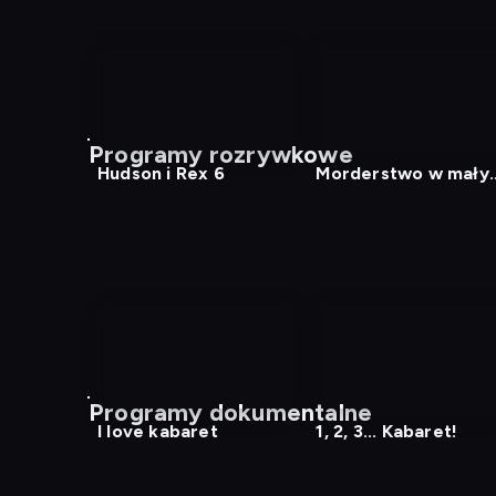
Programy rozrywkowe
Hudson i Rex 6
Morderstwo w mały
mieście
Programy dokumentalne
I love kabaret
1, 2, 3... Kabaret!