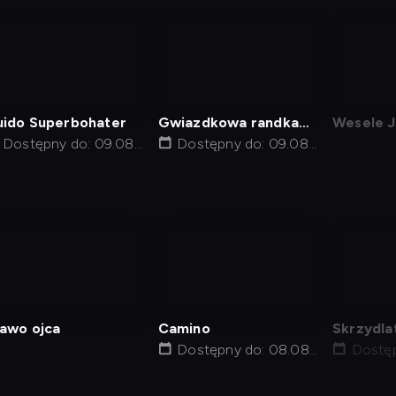
nagranie
nagranie
nagra
z
z
z
tv
tv
tv
ido Superbohater
Gwiazdkowa randka
Wesele 
Dostępny do: 09.08,
mojego taty
Dostępny do: 09.08,
06:45
03:05
nagranie
nagranie
nagra
z
z
z
tv
tv
tv
awo ojca
Camino
Skrzydla
Dostępny do: 08.08,
Dostęp
07:25
01:17