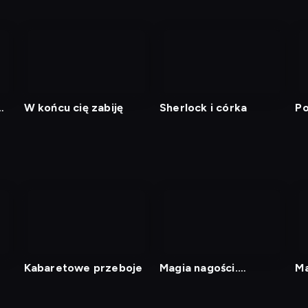
m
W końcu cię zabiję
Sherlock i córka
Po
Kabaretowe przeboje
Magia nagości.
Ma
Szwecja