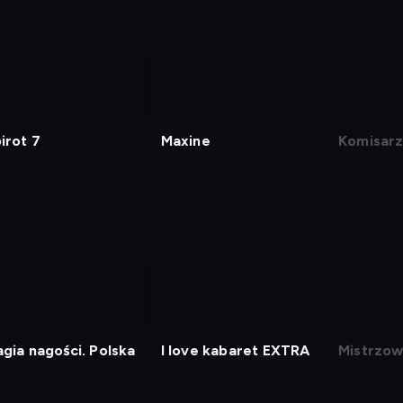
irot 7
Maxine
Komisarz
gia nagości. Polska
I love kabaret EXTRA
Mistrzow
16