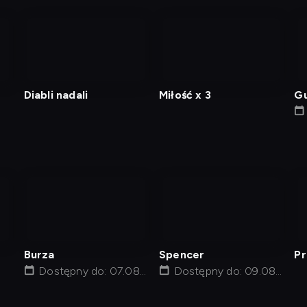
nagranie
z
tv
Diabli nadali
Miłość x 3
Gu
nagranie
nagranie
z
z
tv
tv
Burza
Spencer
Pr
Dostępny do: 07.08,
Dostępny do: 09.08,
23:45
10:15