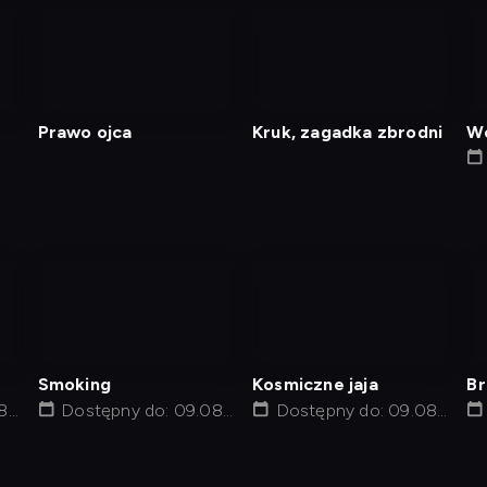
nagranie
nagranie
z
z
tv
tv
Prawo ojca
Kruk, zagadka zbrodni
Wc
nagranie
nagranie
z
z
tv
tv
Smoking
Kosmiczne jaja
Br
8,
Dostępny do: 09.08,
Dostępny do: 09.08,
po
12:01
14:05