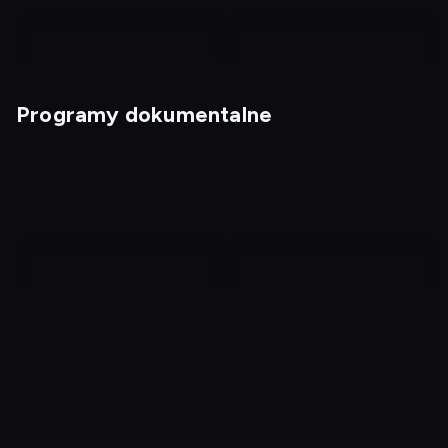
Programy dokumentalne
Wariaci za kierownicą 6
Mistrzowie Kabaretu 15
Na tropie potwora
Pogrzebani za domem 5