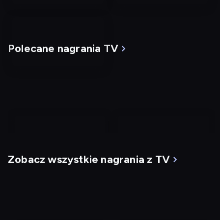
Polecane nagrania TV
nagranie
nagranie
z
z
Zobacz wszystkie nagrania z TV
tv
tv
Mgła
G.I. Jane