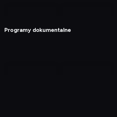
Programy dokumentalne
Magia nagości. Finlandia
Kabaretowe przeboje
4
Punkty zwrotne II wojny
To wszystko przez
światowej
ciebie