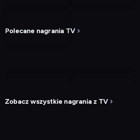
Polecane nagrania TV
nagranie
nagranie
z
z
Zobacz wszystkie nagrania z TV
tv
tv
Mgła
G.I. Jane