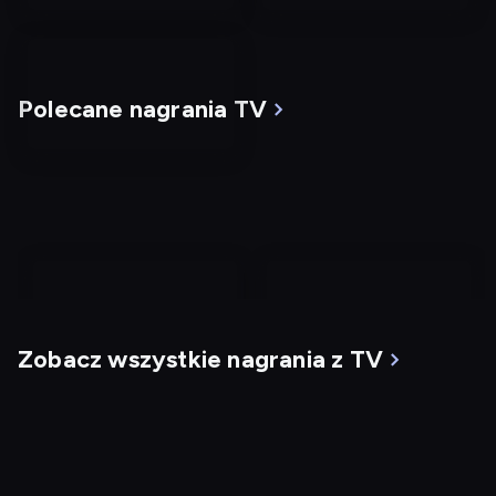
Polecane nagrania TV
nagranie
nagranie
z
z
Zobacz wszystkie nagrania z TV
tv
tv
Mgła
G.I. Jane