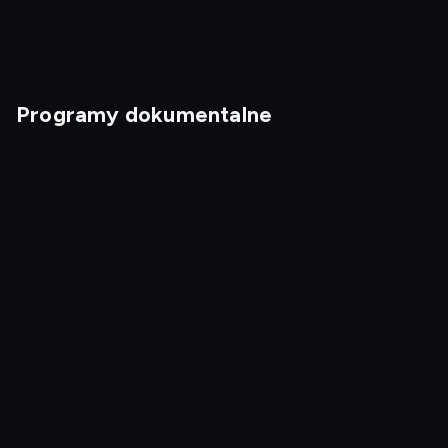
Programy dokumentalne
Kabaretowe hity
Kabaretowe przeboje 4
W cztery oczy z
Kobiety, które niosły
mordercą
śmierć 8