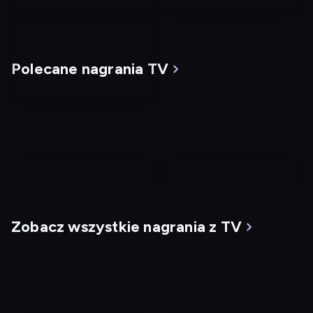
Polecane nagrania TV
nagranie
nagranie
z
z
Zobacz wszystkie nagrania z TV
tv
tv
Mgła
G.I. Jane