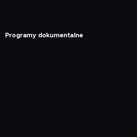
Programy dokumentalne
Magia nagości. Włochy
Magia nagości. Finlandia
4
Zbrodnie, które
Absurdy przeszłości:
wstrząsnęły Anglią 9
historie pełne ryzyka