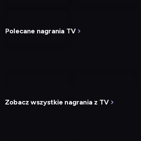
Polecane nagrania TV
nagranie
nagranie
z
z
Zobacz wszystkie nagrania z TV
tv
tv
Mgła
G.I. Jane
Dostępny do: 07.08,
22:00