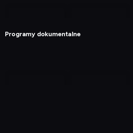
Programy dokumentalne
Przebojowe kabarety
Kabaretowe przeboje 4
Tajemnice sekt:
Starożytne imperia
poligamia