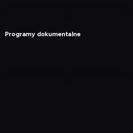
Programy dokumentalne
Magia nagości. Finlandia
Kabaretowe przeboje
4
Punkty zwrotne II wojny
To wszystko przez
światowej
ciebie