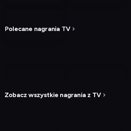
Polecane nagrania TV
nagranie
nagranie
z
z
Zobacz wszystkie nagrania z TV
tv
tv
Mgła
G.I. Jane