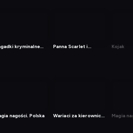
gadki kryminalne
Panna Scarlet i
Kojak
wej panny Fisher
komisarz
gia nagości. Polska
Wariaci za kierownicą
Magia na
2
Norwegi