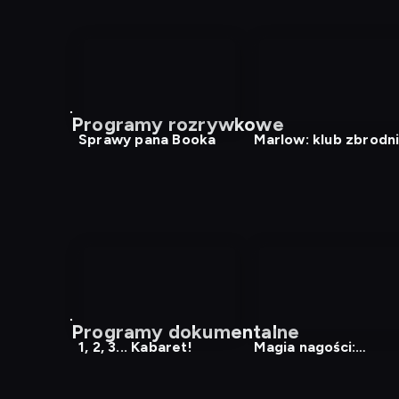
Programy rozrywkowe
Sprawy pana Booka
Marlow: klub zbrodn
Programy dokumentalne
1, 2, 3... Kabaret!
Magia nagości:
Szwecja 2