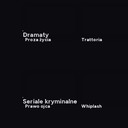
nagranie
nagranie
z
z
Dramaty
tv
tv
Proza życia
Trattoria
nagranie
nagranie
z
z
Seriale kryminalne
tv
tv
Prawo ojca
Whiplash