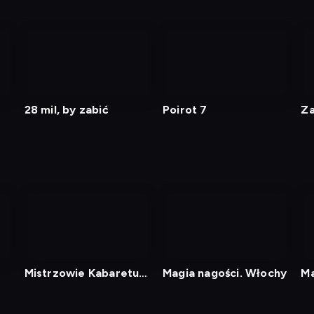
i
28 mil, by zabić
Poirot 7
Za
no
Mistrzowie Kabaretu
Magia nagości. Włochy
Ma
15