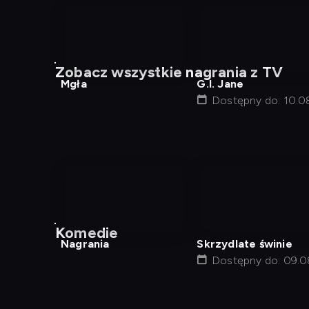
nagranie
nagranie
z
z
Zobacz wszystkie nagrania z TV
tv
tv
Mgła
G.I. Jane
Dostępny do: 10.0
18:00
nagranie
z
Komedie
tv
Nagrania
Skrzydlate świnie
Dostępny do: 09.0
01:17