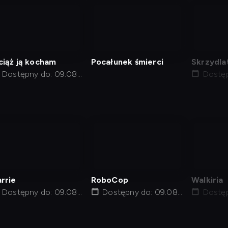
nagranie
nagranie
nagra
z
z
z
tv
tv
tv
iąż ją kocham
Pocałunek śmierci
Skrzydla
Dostępny do: 09.08,
Dostęp
10:50
01:17
nagranie
nagranie
nagra
z
z
z
tv
tv
tv
rrie
RoboCop
Walkiria
Dostępny do: 09.08,
Dostępny do: 09.08,
Dostęp
01:35
15:47
20:56