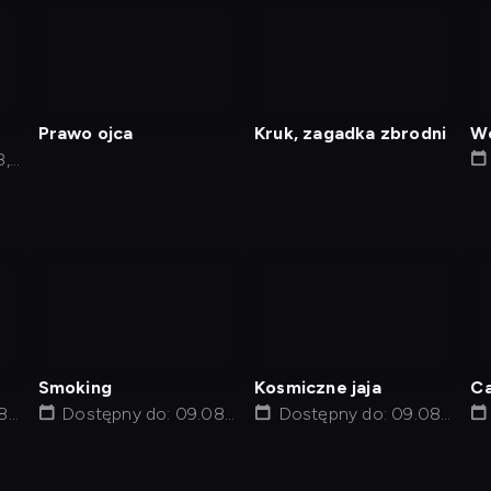
nagranie
nagranie
z
z
tv
tv
Prawo ojca
Kruk, zagadka zbrodni
Wc
8,
nagranie
nagranie
z
z
tv
tv
Smoking
Kosmiczne jaja
Ca
8,
Dostępny do: 09.08,
Dostępny do: 09.08,
12:01
14:05