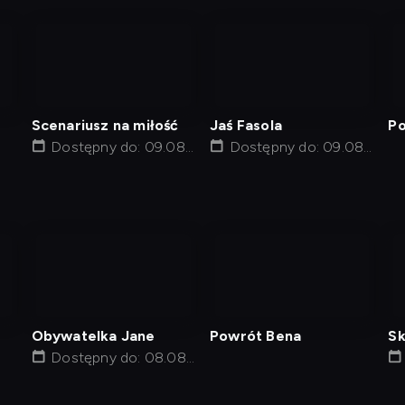
nagranie
nagranie
z
z
tv
tv
Scenariusz na miłość
Jaś Fasola
Po
Dostępny do: 09.08,
Dostępny do: 09.08,
16:00
15:20
nagranie
nagranie
z
z
tv
tv
Obywatelka Jane
Powrót Bena
Sk
Dostępny do: 08.08,
10:05