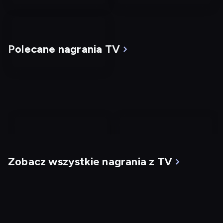
Polecane nagrania TV
nagranie
nagranie
z
z
Zobacz wszystkie nagrania z TV
tv
tv
Mgła
G.I. Jane