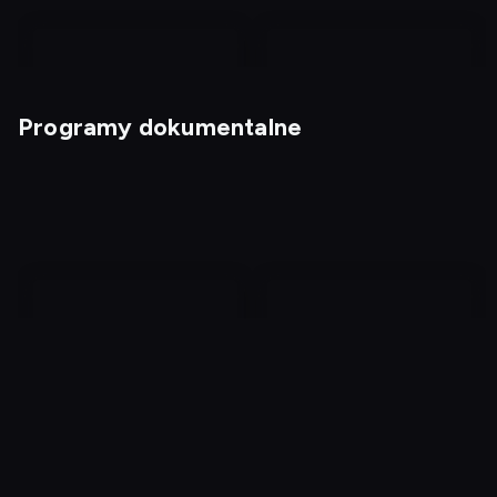
Programy dokumentalne
I love kabaret
1, 2, 3... Kabaret!
Protokół zbrodni
Seks bez ograniczeń