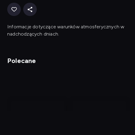
Informacje dotyczące warunków atmosferycznych w
nadchodzących dniach.
Polecane
nagranie
nagranie
z
z
tv
tv