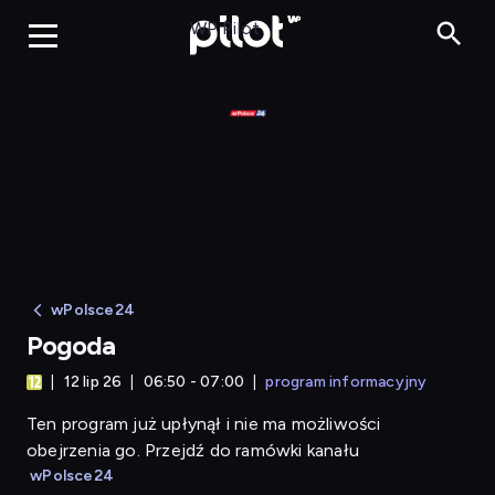
Pogoda
WP Pilot
wPolsce24
Pogoda
12 lip 26
06:50 - 07:00
program informacyjny
Ten program już upłynął i nie ma możliwości
obejrzenia go. Przejdź do ramówki kanału
wPolsce24