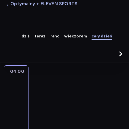
,
Optymalny + ELEVEN SPORTS
dziś
teraz
rano
wieczorem
cały dzień
04:00
Wiadomości
wPolsce24
04:00
-
04:35
program
informacyjny
P
r
e