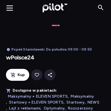
wPolsce24, Ogl
WP Pilot
Popek Stanisławski. Do południa 09:00 - 09:50
wPolsce24
Kup
Dostępne w pakietach:
Maksymalny + ELEVEN SPORTS
,
Maksymalny
,
Startowy + ELEVEN SPORTS
,
Startowy
,
NEWS
,
Lajt z reklamami
,
Optymalny
,
Rozszerzony