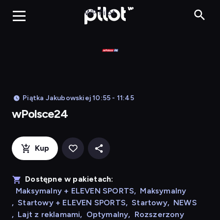
wPolsce24, Ogl
WP Pilot
Piątka Jakubowskiej 10:55 - 11:45
wPolsce24
Kup
Dostępne w pakietach:
Maksymalny + ELEVEN SPORTS
,
Maksymalny
,
Startowy + ELEVEN SPORTS
,
Startowy
,
NEWS
,
Lajt z reklamami
,
Optymalny
,
Rozszerzony