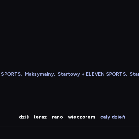
N SPORTS
,
Maksymalny
,
Startowy + ELEVEN SPORTS
,
Sta
dziś
teraz
rano
wieczorem
cały dzień