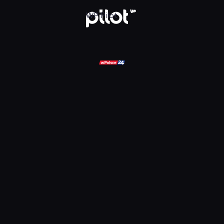
ądaj w WP Pilot
WP Pilot