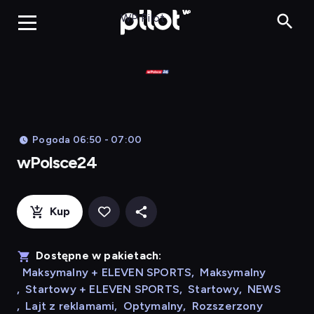
wPolsce24, Ogl
WP Pilot
Pogoda 06:50 - 07:00
wPolsce24
Kup
Dostępne w pakietach:
Maksymalny + ELEVEN SPORTS
,
Maksymalny
,
Startowy + ELEVEN SPORTS
,
Startowy
,
NEWS
,
Lajt z reklamami
,
Optymalny
,
Rozszerzony