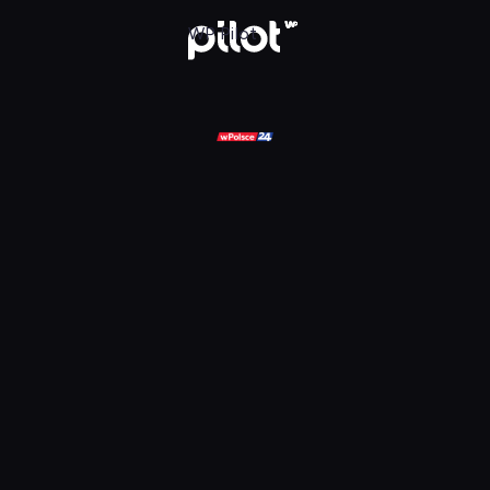
ądaj w WP Pilot
WP Pilot