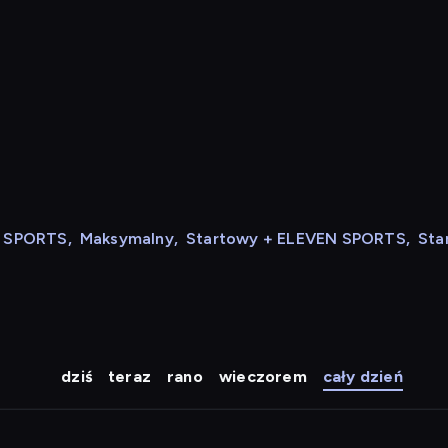
N SPORTS
,
Maksymalny
,
Startowy + ELEVEN SPORTS
,
Sta
dziś
teraz
rano
wieczorem
cały dzień