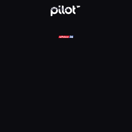
ądaj w WP Pilot
WP Pilot