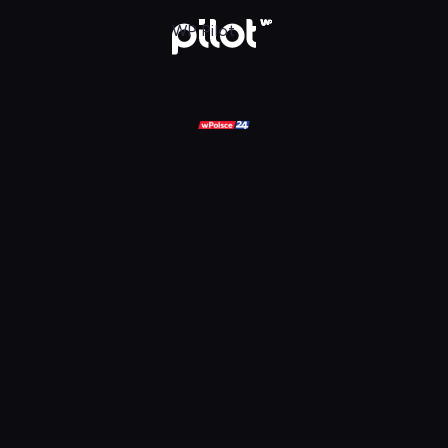
ądaj w WP Pilot
WP Pilot