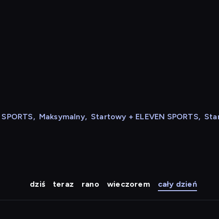
N SPORTS
,
Maksymalny
,
Startowy + ELEVEN SPORTS
,
Sta
dziś
teraz
rano
wieczorem
cały dzień