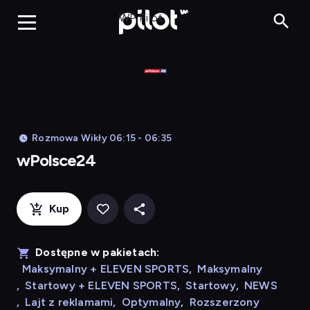
wPolsce24, Ogl
WP Pilot
Rozmowa Wikły 06:15 - 06:35
wPolsce24
Kup
Dostępne w pakietach:
Maksymalny + ELEVEN SPORTS
,
Maksymalny
,
Startowy + ELEVEN SPORTS
,
Startowy
,
NEWS
,
Lajt z reklamami
,
Optymalny
,
Rozszerzony